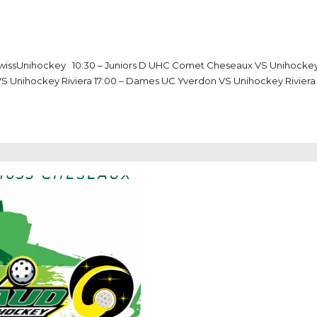
e SwissUnihockey 10:30 – Juniors D UHC Comet Cheseaux VS Unihockey 
 VS Unihockey Riviera 17:00 – Dames UC Yverdon VS Unihockey Riviera