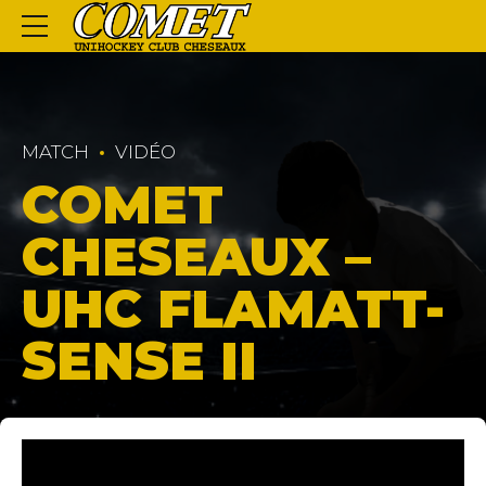
MATCH
VIDÉO
COMET
CHESEAUX –
UHC FLAMATT-
SENSE II